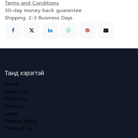
Terms and Conditions
30-day money-back guarantee
Shipping: 2-3 Business Days
Танд хэрэгтэй
Home
About us
Products
Services
Legal
Privacy Policy
Contact us