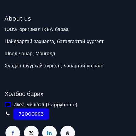
About us
100% оригинал IKEA бараа
Найдвартай захиалга, баталгаатай хүргэлт
Швед чанар, Монголд
Хурдан шуурхай хүргэлт, чанартай угсралт
Холбоо барих
Икеа мишээл (happyhome)
72000993