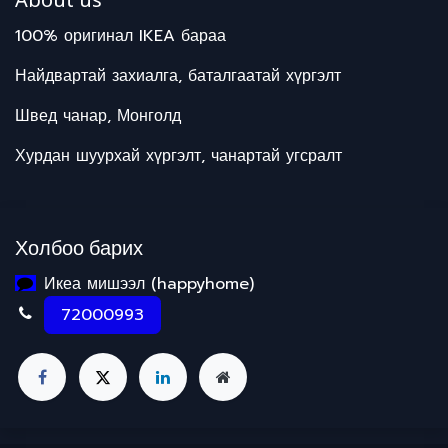
100% оригинал IKEA бараа
Найдвартай захиалга, баталгаатай хүргэлт
Швед чанар, Монголд
Хурдан шуурхай хүргэлт, чанартай угсралт
Холбоо барих
Икеа мишээл (happyhome)
72000993