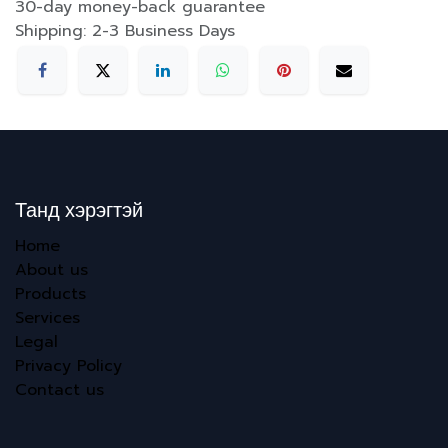
30-day money-back guarantee
Shipping: 2-3 Business Days
Танд хэрэгтэй
Home
About us
Products
Services
Legal
Privacy Policy
Contact us