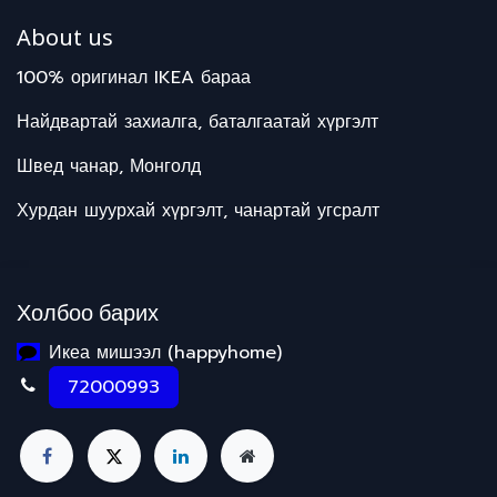
About us
100% оригинал IKEA бараа
Найдвартай захиалга, баталгаатай хүргэлт
Швед чанар, Монголд
Хурдан шуурхай хүргэлт, чанартай угсралт
Холбоо барих
Икеа мишээл (happyhome)
72000993