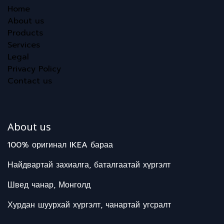
Home
About us
Products
Services
Legal
Privacy Policy
Contact us
About us
100% оригинал IKEA бараа
Найдвартай захиалга, баталгаатай хүргэлт
Швед чанар, Монголд
Хурдан шуурхай хүргэлт, чанартай угсралт