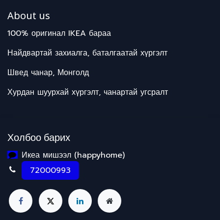
About us
100% оригинал IKEA бараа
Найдвартай захиалга, баталгаатай хүргэлт
Швед чанар, Монголд
Хурдан шуурхай хүргэлт, чанартай угсралт
Холбоо барих
Икеа мишээл (happyhome)
72000993