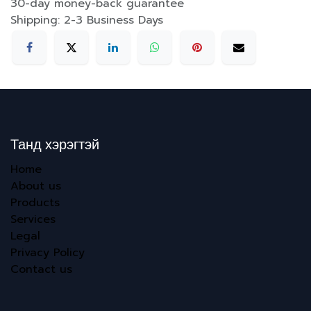
30-day money-back guarantee
Shipping: 2-3 Business Days
Танд хэрэгтэй
Home
About us
Products
Services
Legal
Privacy Policy
Contact us