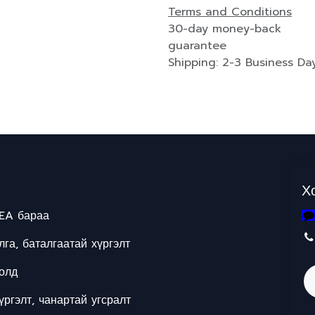
Terms and Conditions
30-day money-back
guarantee
Shipping: 2-3 Business Da
Х
EA бараа
га, баталгаатай хүргэлт
олд
ргэлт, чанартай угсралт