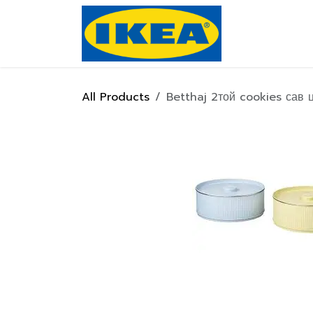
Skip to Content
Нүүр хуулас
All Products
Betthaj 2той cookies сав 