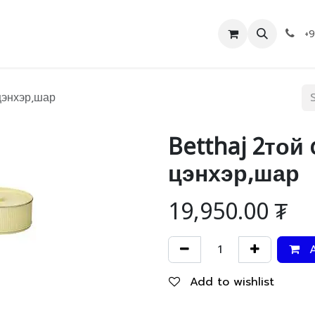
Дэлгүүр
Холбоо барих
+
цэнхэр,шар
Betthaj 2той 
цэнхэр,шар
19,950.00
₮
A
Add to wishlist