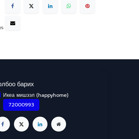
ys
олбоо барих
Икеа мишээл (happyhome)
72000993