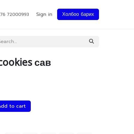
Sign in
Холбоо барих
976 72000993
cookies сав
dd to cart