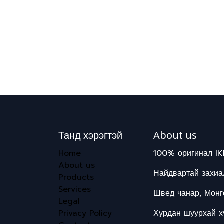
Танд хэрэгтэй
About us
Home
100% оригинал IK
About us
Найдвартай захиал
Products
Services
Швед чанар, Монг
Legal
Privacy Policy
Хурдан шуурхай хү