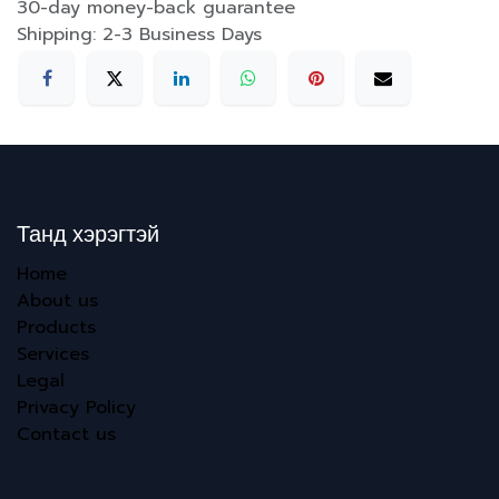
30-day money-back guarantee
Shipping: 2-3 Business Days
Танд хэрэгтэй
Home
About us
Products
Services
Legal
Privacy Policy
Contact us