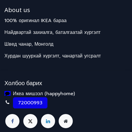
About us
100% оригинал IKEA бараа
Найдвартай захиалга, баталгаатай хүргэлт
Швед чанар, Монголд
Хурдан шуурхай хүргэлт, чанартай угсралт
Холбоо барих
Икеа мишээл (happyhome)
72000993