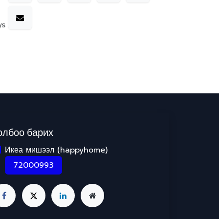
ys
олбоо барих
Икеа мишээл (happyhome)
72000993