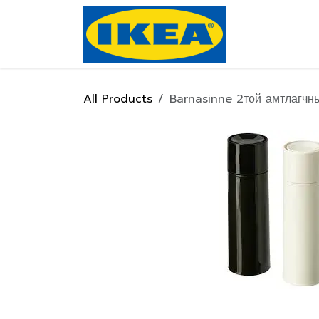
Skip to Content
Нүүр хуулас
All Products
Barnasinne 2той амтлагчн