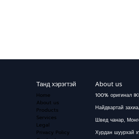
Танд хэрэгтэй
About us
Home
100% оригинал IK
About us
Найдвартай захиал
Products
Services
Швед чанар, Монг
Legal
Privacy Policy
Хурдан шуурхай хү