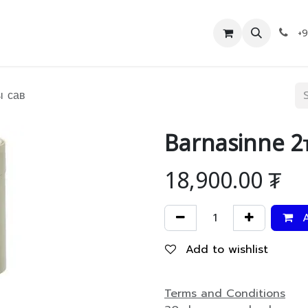
Дэлгүүр
Холбоо барих
+
ы сав
Barnasinne 2
18,900.00
₮
A
Add to wishlist
Terms and Conditions