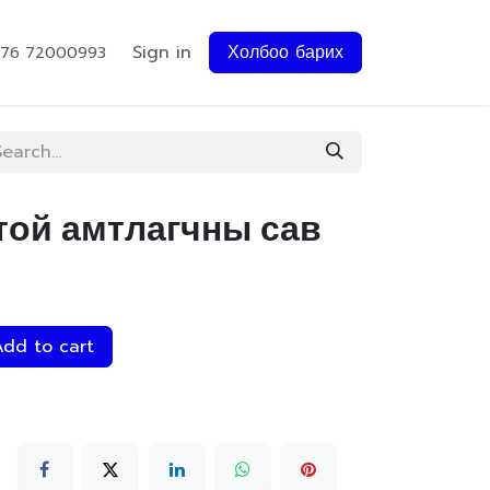
Sign in
Холбоо барих
976 72000993
той амтлагчны сав
dd to cart