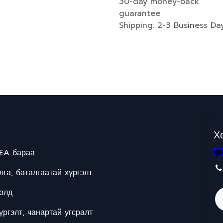
30-day money-back
guarantee
Shipping: 2-3 Business Da
Х
EA бараа
га, баталгаатай хүргэлт
олд
ргэлт, чанартай угсралт