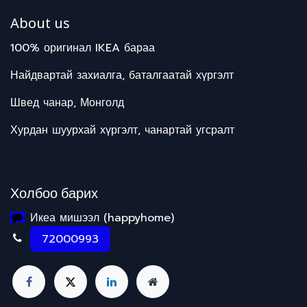
About us
100% оригинал IKEA бараа
Найдвартай захиалга, баталгаатай хүргэлт
Швед чанар, Монголд
Хурдан шуурхай хүргэлт, чанартай угсралт
Холбоо барих
Икеа мишээл (happyhome)
72000993