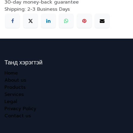
30-day money-back guarantee
Shipping: 2-3 Business Days
Танд хэрэгтэй
Home
About us
Products
Services
Legal
Privacy Policy
Contact us