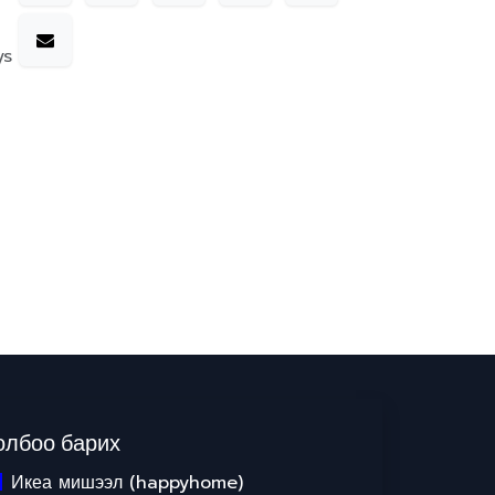
ys
олбоо барих
Икеа мишээл (happyhome)