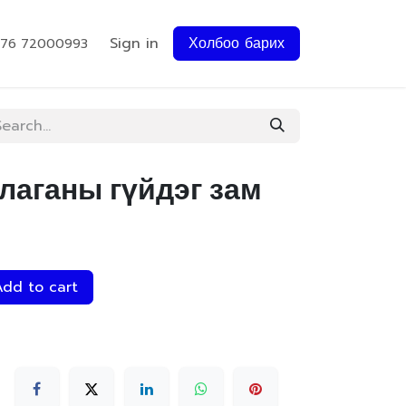
Sign in
Холбоо барих
976 72000993
лаганы гүйдэг зам
dd to cart