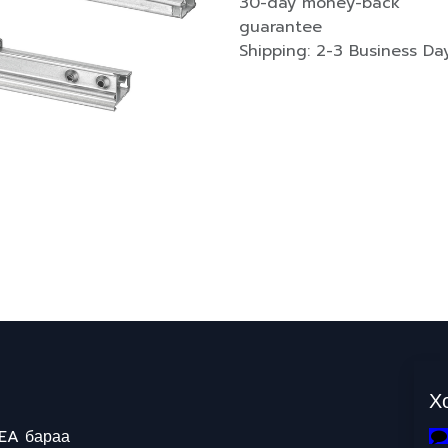
30-day money-back
guarantee
Shipping: 2-3 Business Da
Х
EA бараа