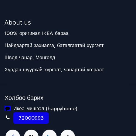
About us
100% оригинал IKEA бараа
Найдвартай захиалга, баталгаатай хүргэлт
Швед чанар, Монголд
Хурдан шуурхай хүргэлт, чанартай угсралт
Холбоо барих
Икеа мишээл (happyhome)
72000993