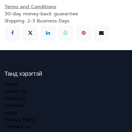
Terms and Conditions
30-day money-back guarantee
Shipping: 2-3 Business Days
Танд хэрэгтэй
Home
About us
Products
Services
Legal
Privacy Policy
Contact us