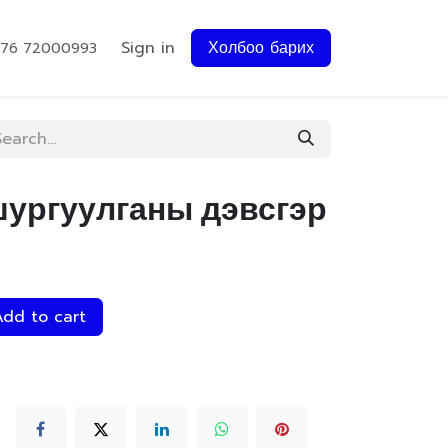
Sign in
Холбоо барих
976 72000993
шургуулганы дэвсгэр
dd to cart