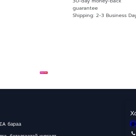
30-day money-back
guarantee
Shipping: 2-3 Business Da
Х
EA бараа