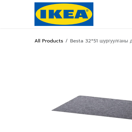
Skip to Content
Нүүр хуулас
All Products
Besta 32*51 шургуулганы д