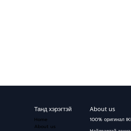
Танд хэрэгтэй
About us
Home
100% оригинал IK
About us