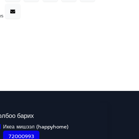
ys
олбоо барих
Икеа мишээл (happyhome)
72000993