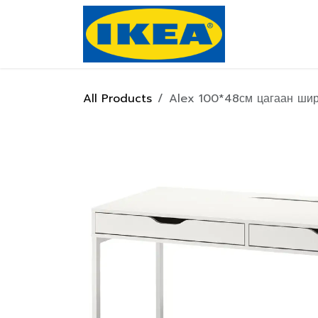
Skip to Content
Нүүр хуулас
All Products
Alex 100*48см цагаан ши