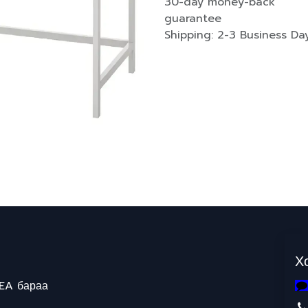
30-day money-back
guarantee
Shipping: 2-3 Business Da
Х
EA бараа