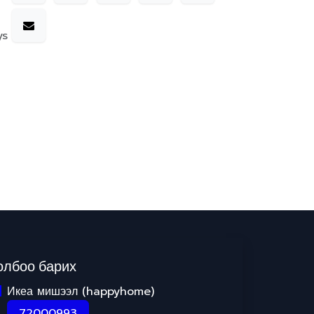
ys
олбоо барих
Икеа мишээл (happyhome)
72000993