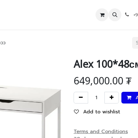
Дэлгүүр
Холбоо барих
+
рээ
Alex 100*48с
649,000.00
₮
A
Add to wishlist
Terms and Conditions