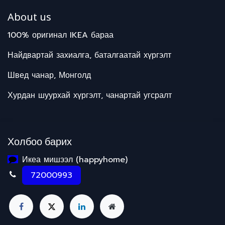
About us
100% оригинал IKEA бараа
Найдвартай захиалга, баталгаатай хүргэлт
Швед чанар, Монголд
Хурдан шуурхай хүргэлт, чанартай угсралт
Холбоо барих
Икеа мишээл (happyhome)
72000993