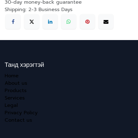
30-day money-back guarantee
Shipping: 2-3 Business Days
Танд хэрэгтэй
Home
About us
Products
Services
Legal
Privacy Policy
Contact us