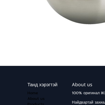
Танд хэрэгтэй
About us
Home
100% оригинал IK
About us
Найдвартай захиал
Products