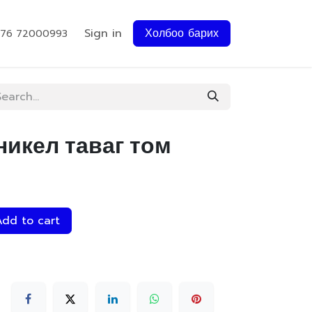
Sign in
Холбоо барих
976 72000993
никел таваг том
dd to cart