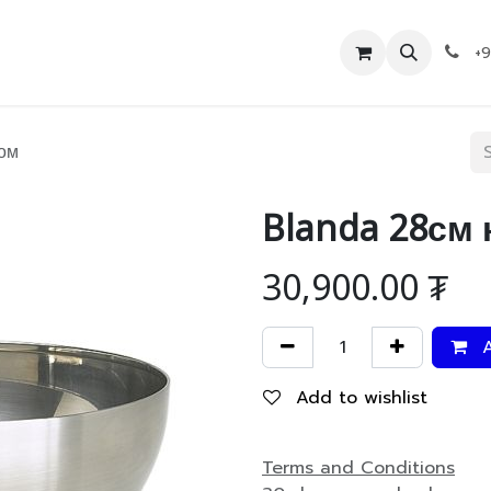
Дэлгүүр
Холбоо барих
+
том
Blanda 28см 
30,900.00
₮
A
Add to wishlist
Terms and Conditions