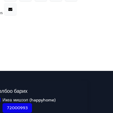
ys
олбоо барих
Икеа мишээл (happyhome)
72000993