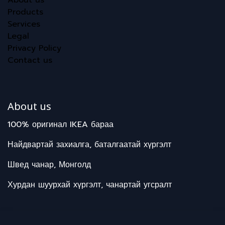
Products
Services
Legal
Privacy Policy
Contact us
About us
100% оригинал IKEA бараа
Найдвартай захиалга, баталгаатай хүргэлт
Швед чанар, Монголд
Хурдан шуурхай хүргэлт, чанартай угсралт