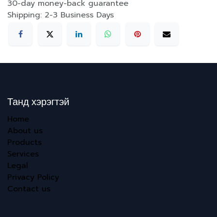
30-day money-back guarantee
Shipping: 2-3 Business Days
Танд хэрэгтэй
Home
About us
Products
Services
Legal
Privacy Policy
Contact us