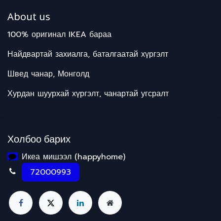
About us
100% оригинал IKEA бараа
Найдвартай захиалга, баталгаатай хүргэлт
Швед чанар, Монголд
Хурдан шуурхай хүргэлт, чанартай угсралт
Холбоо барих
Икеа мишээл (happyhome)
72000993