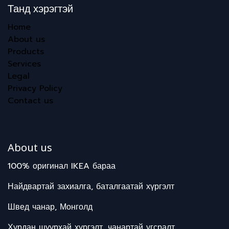
Танд хэрэгтэй
Home
About us
Products
Services
Legal
Privacy Policy
Contact us
About us
100% оригинал IKEA бараа
Найдвартай захиалга, баталгаатай хүргэлт
Швед чанар, Монголд
Хурдан шуурхай хүргэлт, чанартай угсралт