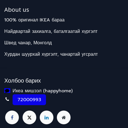
About us
100% оригинал IKEA бараа
Найдвартай захиалга, баталгаатай хүргэлт
Швед чанар, Монголд
Хурдан шуурхай хүргэлт, чанартай угсралт
Холбоо барих
Икеа мишээл (happyhome)
72000993