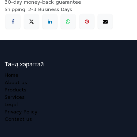
30-day money-back guarantee
Shipping: 2-3 Business Days
Танд хэрэгтэй
Home
About us
Products
Services
Legal
Privacy Policy
Contact us