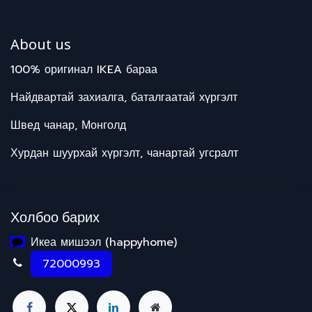
About us
100% оригинал IKEA бараа
Найдвартай захиалга, баталгаатай хүргэлт
Швед чанар, Монголд
Хурдан шуурхай хүргэлт, чанартай угсралт
Холбоо барих
Икеа мишээл (happyhome)
72000993