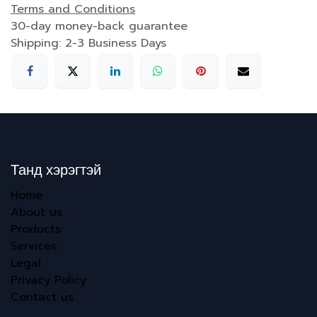
Terms and Conditions
30-day money-back guarantee
Shipping: 2-3 Business Days
Танд хэрэгтэй
Home
About us
Products
Services
Legal
Privacy Policy
Contact us