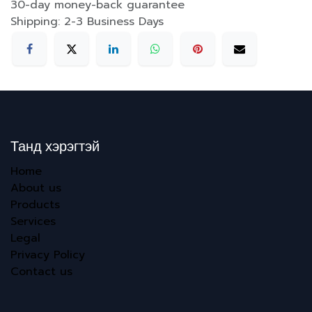
30-day money-back guarantee
Shipping: 2-3 Business Days
Танд хэрэгтэй
Home
About us
Products
Services
Legal
Privacy Policy
Contact us