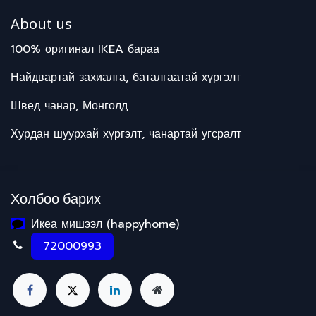
About us
100% оригинал IKEA бараа
Найдвартай захиалга, баталгаатай хүргэлт
Швед чанар, Монголд
Хурдан шуурхай хүргэлт, чанартай угсралт
Холбоо барих
Икеа мишээл (happyhome)
72000993