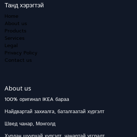
Танд хэрэгтэй
Home
About us
Products
Services
Legal
Privacy Policy
Contact us
About us
100% оригинал IKEA бараа
Найдвартай захиалга, баталгаатай хүргэлт
Швед чанар, Монголд
Хурдан шуурхай хүргэлт, чанартай угсралт