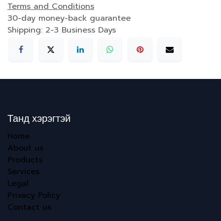
Terms and Conditions
30-day money-back guarantee
Shipping: 2-3 Business Days
Танд хэрэгтэй
Home
About us
Products
Services
Legal
Privacy Policy
Contact us