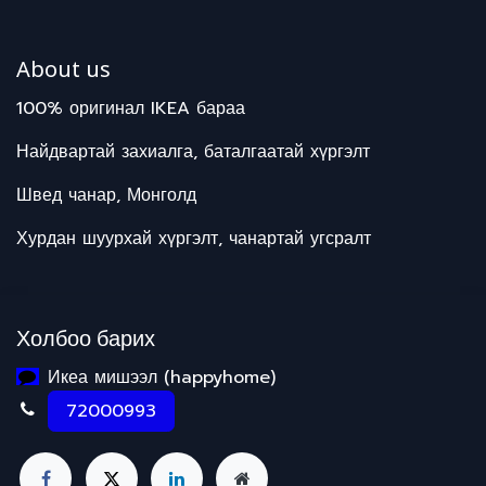
About us
100% оригинал IKEA бараа
Найдвартай захиалга, баталгаатай хүргэлт
Швед чанар, Монголд
Хурдан шуурхай хүргэлт, чанартай угсралт
Холбоо барих
Икеа мишээл (happyhome)
72000993