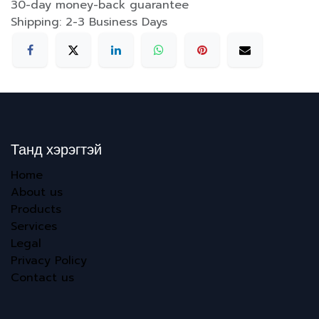
30-day money-back guarantee
Shipping: 2-3 Business Days
Танд хэрэгтэй
Home
About us
Products
Services
Legal
Privacy Policy
Contact us