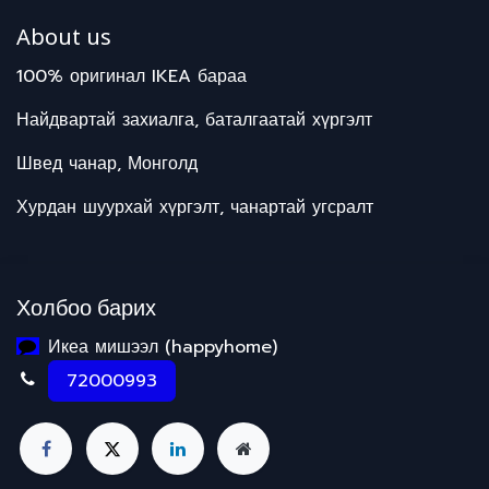
About us
100% оригинал IKEA бараа
Найдвартай захиалга, баталгаатай хүргэлт
Швед чанар, Монголд
Хурдан шуурхай хүргэлт, чанартай угсралт
Холбоо барих
Икеа мишээл (happyhome)
72000993