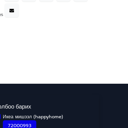
ys
олбоо барих
Икеа мишээл (happyhome)
72000993