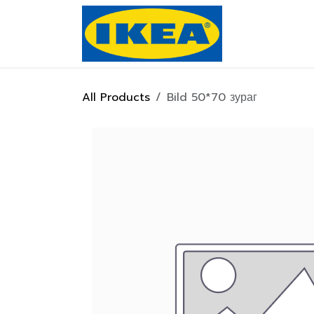
Skip to Content
Нүүр хуулас
All Products
Bild 50*70 зураг