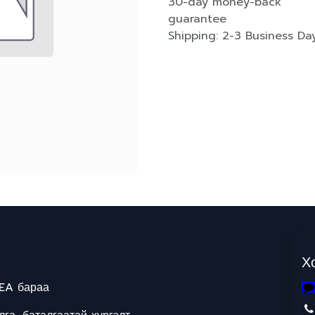
30-day money-back
guarantee
Shipping: 2-3 Business Da
Х
EA бараа