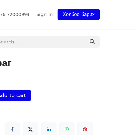
Sign in
Холбоо барих
976 72000993
раг
dd to cart