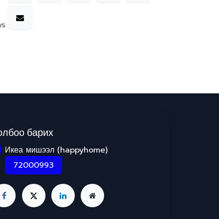
ys
олбоо барих
Икеа мишээл (happyhome)
72000993