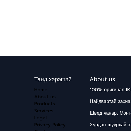
Танд хэрэгтэй
About us
Home
100% оригинал IK
About us
Найдвартай захиал
Products
Services
Швед чанар, Монг
Legal
Privacy Policy
Хурдан шуурхай хү