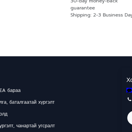
30-day money-back
guarantee
Shipping: 2-3 Business Da
Х
EA бараа
га, баталгаатай хүргэлт
олд
ргэлт, чанартай угсралт