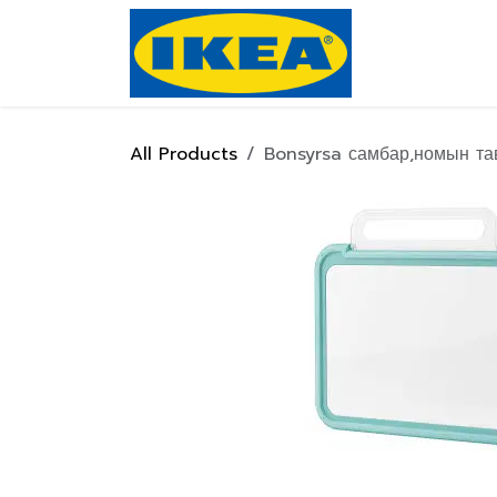
Skip to Content
Нүүр хуулас
All Products
Bonsyrsa самбар,номын та