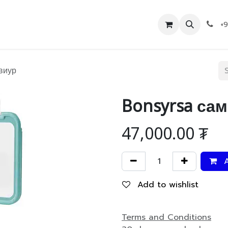
Дэлгүүр
Холбоо барих
+
виур
Bonsyrsa са
47,000.00
₮
A
Add to wishlist
Terms and Conditions