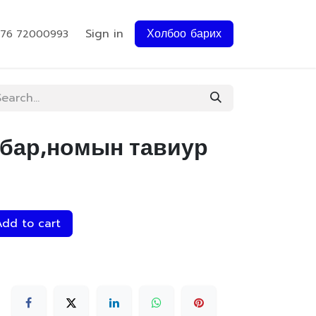
Sign in
Холбоо барих
976 72000993
мбар,номын тавиур
dd to cart