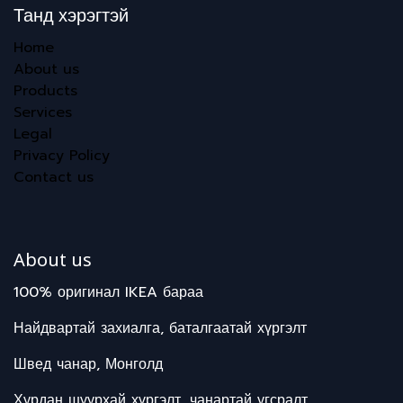
Танд хэрэгтэй
Home
About us
Products
Services
Legal
Privacy Policy
Contact us
About us
100% оригинал IKEA бараа
Найдвартай захиалга, баталгаатай хүргэлт
Швед чанар, Монголд
Хурдан шуурхай хүргэлт, чанартай угсралт