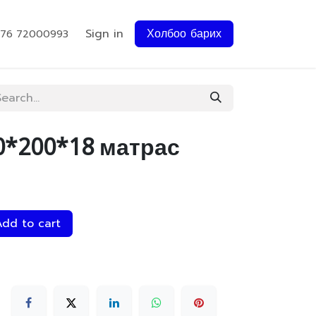
Sign in
Холбоо барих
976 72000993
0*200*18 матрас
dd to cart