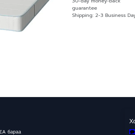
30-day money-back
guarantee
Shipping: 2-3 Business Da
Х
EA бараа