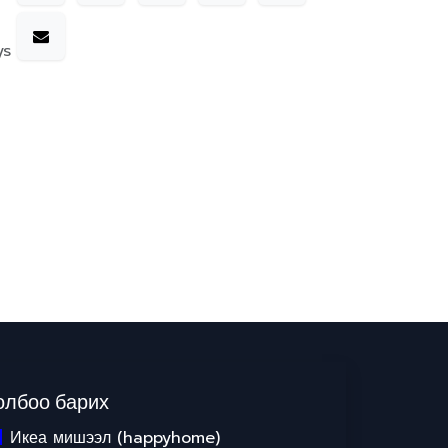
ys
олбоо барих
Икеа мишээл (happyhome)