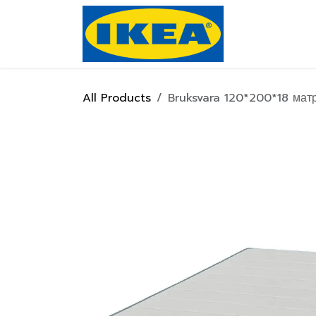
Skip to Content
Нүүр хуулас
All Products
Bruksvara 120*200*18 мат