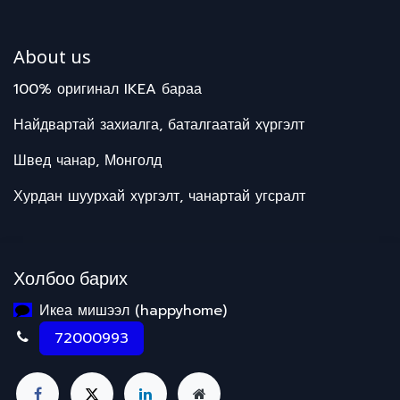
About us
100% оригинал IKEA бараа
Найдвартай захиалга, баталгаатай хүргэлт
Швед чанар, Монголд
Хурдан шуурхай хүргэлт, чанартай угсралт
Холбоо барих
Икеа мишээл (happyhome)
72000993