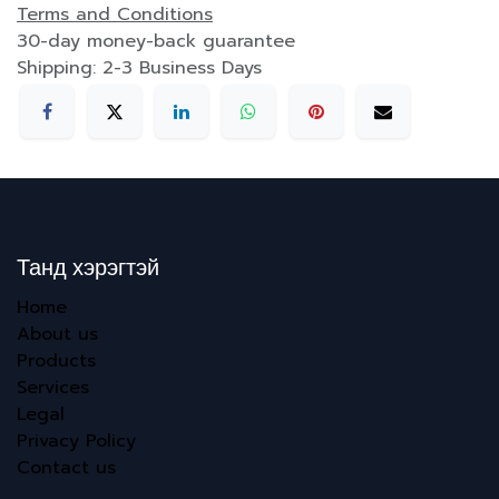
Terms and Conditions
30-day money-back guarantee
Shipping: 2-3 Business Days
Танд хэрэгтэй
Home
About us
Products
Services
Legal
Privacy Policy
Contact us