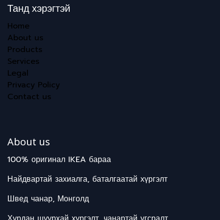
Танд хэрэгтэй
Home
About us
Products
Services
Legal
Privacy Policy
Contact us
About us
100% оригинал IKEA бараа
Найдвартай захиалга, баталгаатай хүргэлт
Швед чанар, Монголд
Хурдан шуурхай хүргэлт, чанартай угсралт