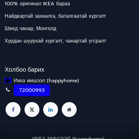
100% оригинал IKEA бараа
Найдвартай захиалга, баталгаатай хүргэлт
Швед чанар, Монголд
Хурдан шуурхай хүргэлт, чанартай угсралт
Холбоо барих
Икеа мишээл (happyhome)
72000993