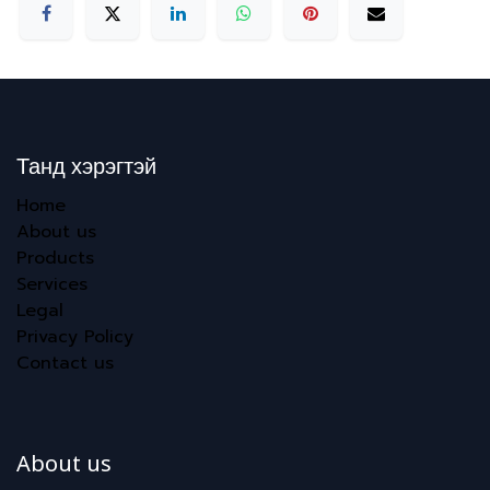
Танд хэрэгтэй
Home
About us
Products
Services
Legal
Privacy Policy
Contact us
About us