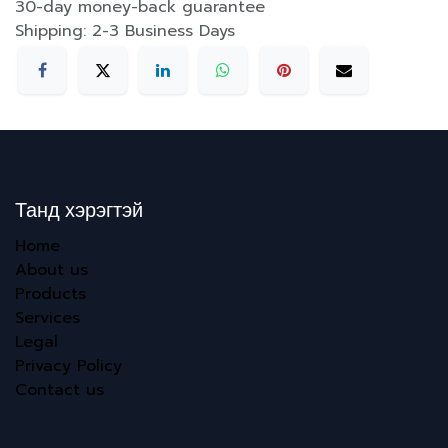
30-day money-back guarantee
Shipping: 2-3 Business Days
Танд хэрэгтэй
Home
About us
Products
Services
Legal
Privacy Policy
Contact us