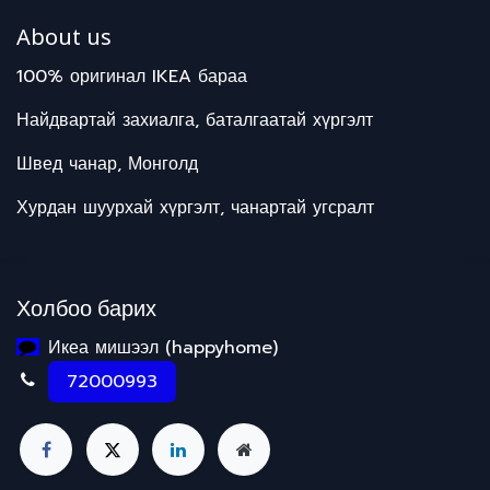
About us
100% оригинал IKEA бараа
Найдвартай захиалга, баталгаатай хүргэлт
Швед чанар, Монголд
Хурдан шуурхай хүргэлт, чанартай угсралт
Холбоо барих
Икеа мишээл (happyhome)
72000993