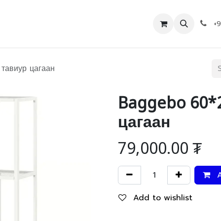
Дэлгүүр
Холбоо барих
+
тавиур цагаан
Baggebo 60*
цагаан
79,000.00
₮
A
Add to wishlist