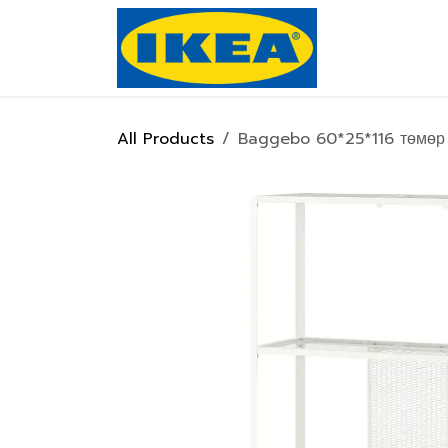
Skip to Content
Нүүр хуулас
All Products
Baggebo 60*25*116 төмөр 