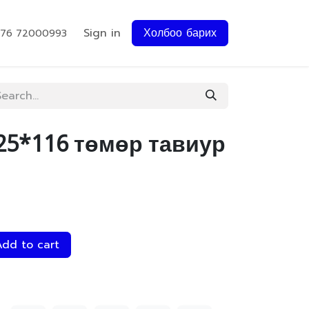
Sign in
Холбоо барих
976 72000993
25*116 төмөр тавиур
dd to cart