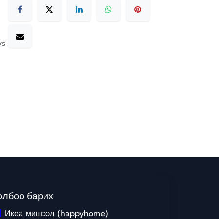
ys
олбоо барих
Икеа мишээл (happyhome)