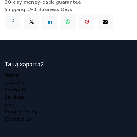
30-day money-back guarantee
Shipping: 2-3 Business Days
Танд хэрэгтэй
Home
About us
Products
Services
Legal
Privacy Policy
Contact us