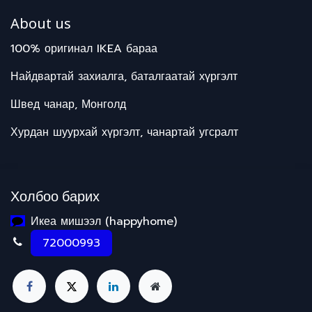
About us
100% оригинал IKEA бараа
Найдвартай захиалга, баталгаатай хүргэлт
Швед чанар, Монголд
Хурдан шуурхай хүргэлт, чанартай угсралт
Холбоо барих
Икеа мишээл (happyhome)
72000993