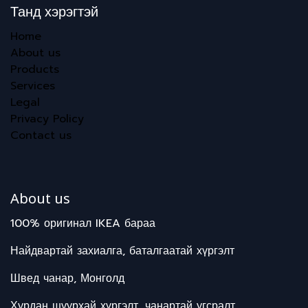
Танд хэрэгтэй
Home
About us
Products
Services
Legal
Privacy Policy
Contact us
About us
100% оригинал IKEA бараа
Найдвартай захиалга, баталгаатай хүргэлт
Швед чанар, Монголд
Хурдан шуурхай хүргэлт, чанартай угсралт