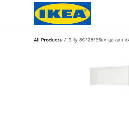
Skip to Content
Нүүр хуулас
All Products
Billy 80*28*35см цагаан и