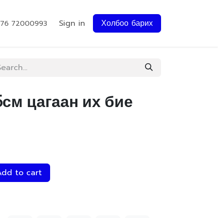
Sign in
Холбоо барих
976 72000993
5см цагаан их бие
dd to cart