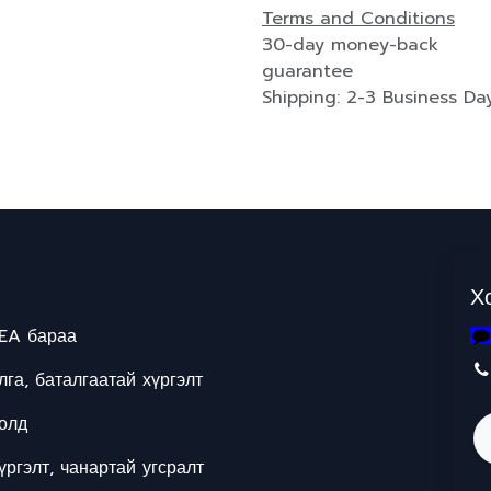
Terms and Conditions
30-day money-back
guarantee
Shipping: 2-3 Business Da
Х
EA бараа
га, баталгаатай хүргэлт
олд
ргэлт, чанартай угсралт