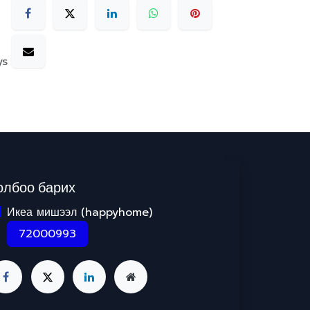
ys
олбоо барих
Икеа мишээл (happyhome)
72000993