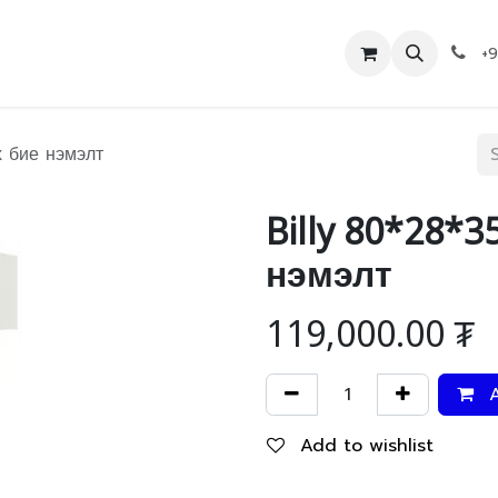
Дэлгүүр
Холбоо барих
+
х бие нэмэлт
Billy 80*28*3
нэмэлт
119,000.00
₮
A
Add to wishlist