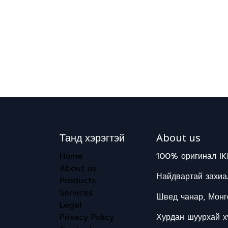
Танд хэрэгтэй
About us
Home
100% оригинал IK
About us
Найдвартай захиал
Products
Services
Швед чанар, Монг
Legal
Privacy Policy
Хурдан шуурхай хү