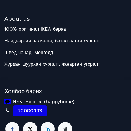
About us
100% оригинал IKEA бараа
Найдвартай захиалга, баталгаатай хүргэлт
Швед чанар, Монголд
Хурдан шуурхай хүргэлт, чанартай угсралт
Холбоо барих
Икеа мишээл (happyhome)
72000993