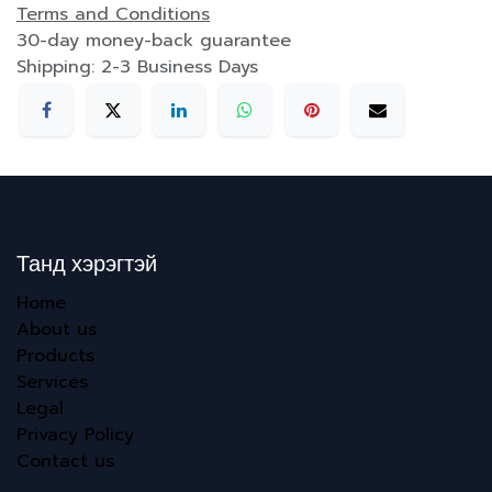
Terms and Conditions
30-day money-back guarantee
Shipping: 2-3 Business Days
Танд хэрэгтэй
Home
About us
Products
Services
Legal
Privacy Policy
Contact us