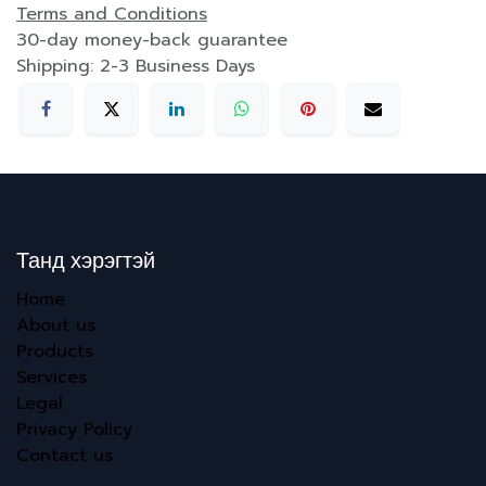
Terms and Conditions
30-day money-back guarantee
Shipping: 2-3 Business Days
Танд хэрэгтэй
Home
About us
Products
Services
Legal
Privacy Policy
Contact us