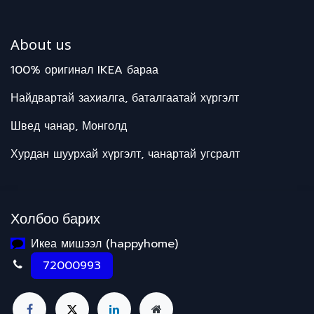
About us
100% оригинал IKEA бараа
Найдвартай захиалга, баталгаатай хүргэлт
Швед чанар, Монголд
Хурдан шуурхай хүргэлт, чанартай угсралт
Холбоо барих
Икеа мишээл (happyhome)
72000993