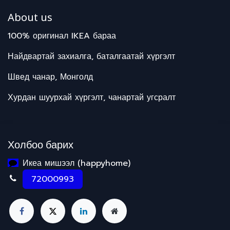
About us
100% оригинал IKEA бараа
Найдвартай захиалга, баталгаатай хүргэлт
Швед чанар, Монголд
Хурдан шуурхай хүргэлт, чанартай угсралт
Холбоо барих
Икеа мишээл (happyhome)
72000993