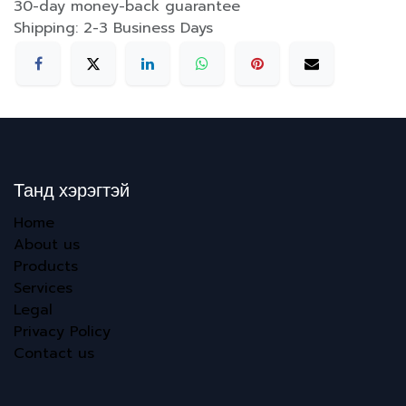
30-day money-back guarantee
Shipping: 2-3 Business Days
Танд хэрэгтэй
Home
About us
Products
Services
Legal
Privacy Policy
Contact us