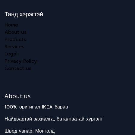
Танд хэрэгтэй
Home
About us
Products
Services
Legal
Privacy Policy
Contact us
About us
100% оригинал IKEA бараа
Найдвартай захиалга, баталгаатай хүргэлт
Швед чанар, Монголд