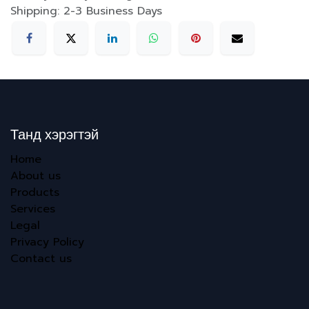
Shipping: 2-3 Business Days
Танд хэрэгтэй
Home
About us
Products
Services
Legal
Privacy Policy
Contact us