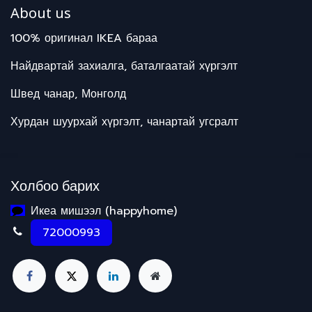
About us
100% оригинал IKEA бараа
Найдвартай захиалга, баталгаатай хүргэлт
Швед чанар, Монголд
Хурдан шуурхай хүргэлт, чанартай угсралт
Холбоо барих
Икеа мишээл (happyhome)
72000993