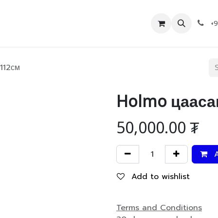
Дэлгүүр
Холбоо барих
+
112см
Holmo цааса
50,000.00
₮
A
Add to wishlist
Terms and Conditions