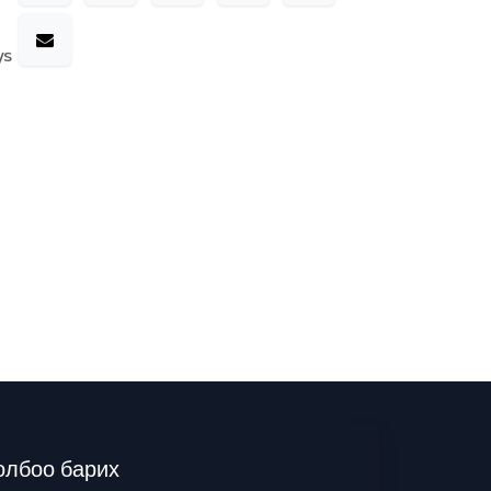
ys
олбоо барих