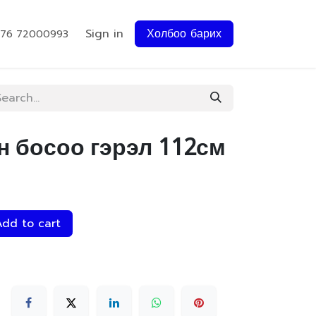
Sign in
Холбоо барих
976 72000993
н босоо гэрэл 112см
dd to cart