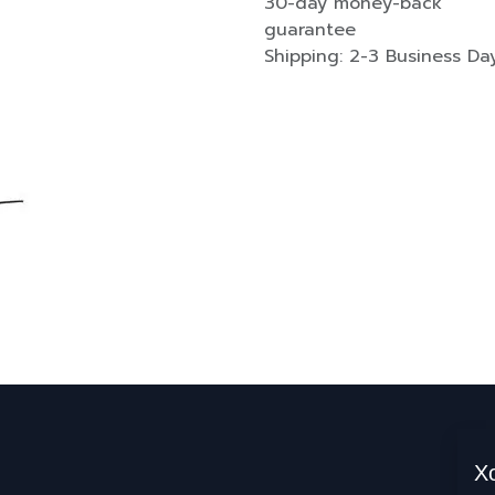
30-day money-back
guarantee
Shipping: 2-3 Business Da
Х