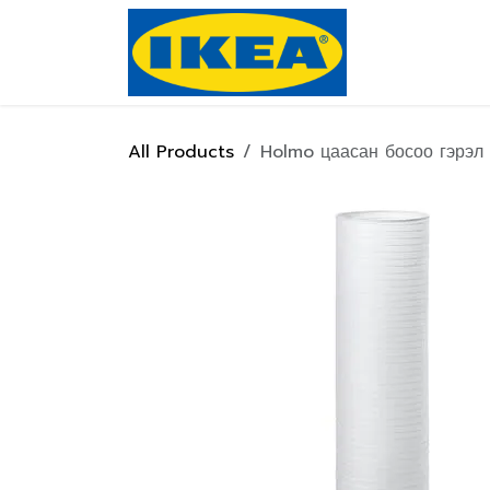
Skip to Content
Нүүр хуулас
All Products
Holmo цаасан босоо гэрэл 