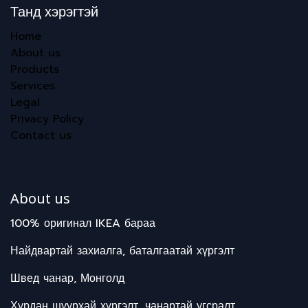
Танд хэрэгтэй
Home
About us
Products
Services
Legal
Privacy Policy
Contact us
About us
100% оригинал IKEA бараа
Найдвартай захиалга, баталгаатай хүргэлт
Швед чанар, Монголд
Хурдан шуурхай хүргэлт, чанартай угсралт