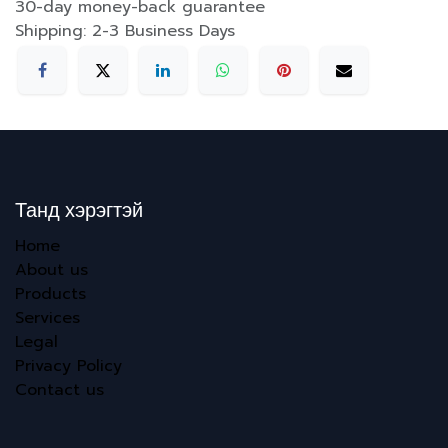
30-day money-back guarantee
Shipping: 2-3 Business Days
Танд хэрэгтэй
Home
About us
Products
Services
Legal
Privacy Policy
Contact us