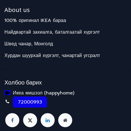
About us
100% оригинал IKEA бараа
Найдвартай захиалга, баталгаатай хүргэлт
Швед чанар, Монголд
Хурдан шуурхай хүргэлт, чанартай угсралт
Холбоо барих
Икеа мишээл (happyhome)
72000993