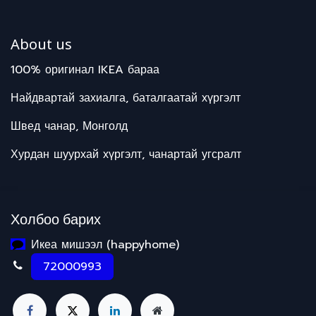
About us
100% оригинал IKEA бараа
Найдвартай захиалга, баталгаатай хүргэлт
Швед чанар, Монголд
Хурдан шуурхай хүргэлт, чанартай угсралт
Холбоо барих
Икеа мишээл (happyhome)
72000993