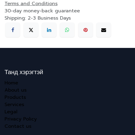
Terms and Conditions
30-day money-back guarantee
Shipping: 2-3 Business Days
Танд хэрэгтэй
Home
About us
Products
Services
Legal
Privacy Policy
Contact us