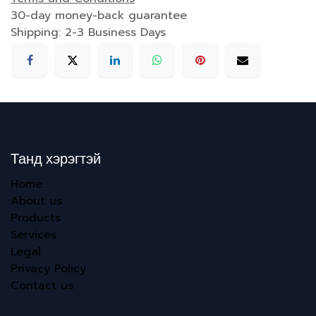
30-day money-back guarantee
Shipping: 2-3 Business Days
Танд хэрэгтэй
Home
About us
Products
Services
Legal
Privacy Policy
Contact us