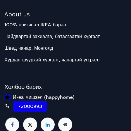
About us
100% оригинал IKEA бараа
Найдвартай захиалга, баталгаатай хүргэлт
Швед чанар, Монголд
Хурдан шуурхай хүргэлт, чанартай угсралт
Холбоо барих
Икеа мишээл (happyhome)
72000993