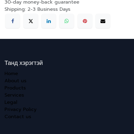
30-day money-back guarantee
Shipping: 2-3 Business Days
Танд хэрэгтэй
Home
About us
Products
Services
Legal
Privacy Policy
Contact us