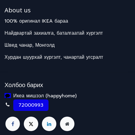
About us
100% оригинал IKEA бараа
Найдвартай захиалга, баталгаатай хүргэлт
Швед чанар, Монголд
Хурдан шуурхай хүргэлт, чанартай угсралт
Холбоо барих
Икеа мишээл (happyhome)
72000993