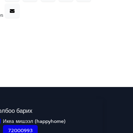
ys
олбоо барих
Икеа мишээл (happyhome)
72000993