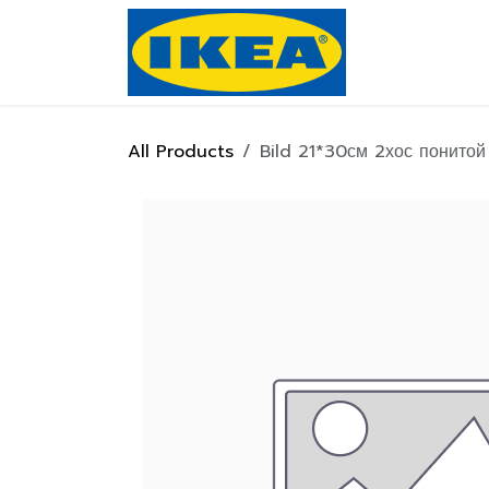
Skip to Content
Нүүр хуулас
All Products
Bild 21*30см 2хос понитой