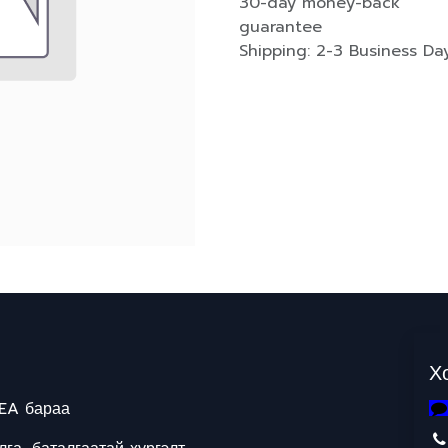
30-day money-back
guarantee
Shipping: 2-3 Business Da
Х
EA бараа