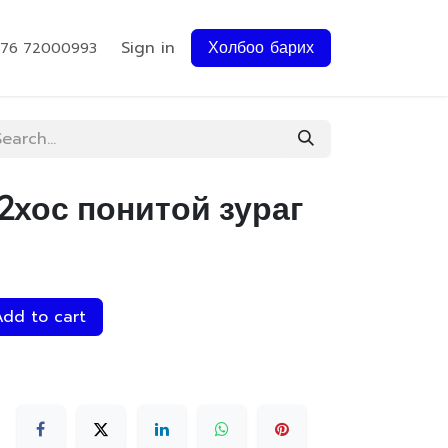
Sign in
Холбоо барих
976 72000993
 2хос понитой зураг
dd to cart