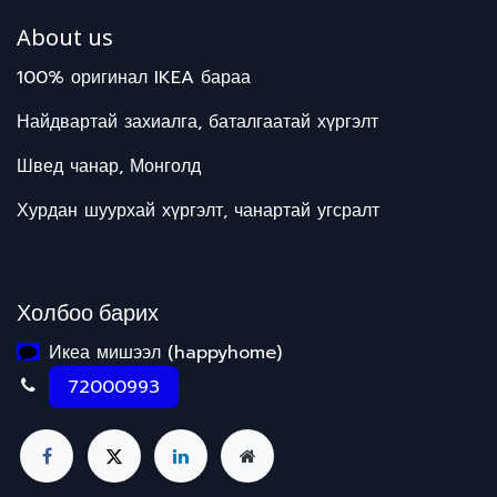
About us
100% оригинал IKEA бараа
Найдвартай захиалга, баталгаатай хүргэлт
Швед чанар, Монголд
Хурдан шуурхай хүргэлт, чанартай угсралт
Холбоо барих
Икеа мишээл (happyhome)
72000993