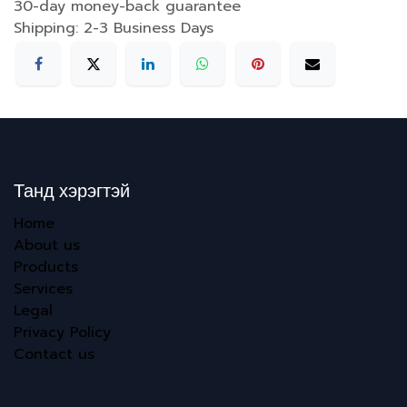
30-day money-back guarantee
Shipping: 2-3 Business Days
Танд хэрэгтэй
Home
About us
Products
Services
Legal
Privacy Policy
Contact us