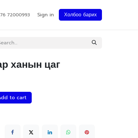
Sign in
Холбоо барих
976 72000993
ар ханын цаг
dd to cart