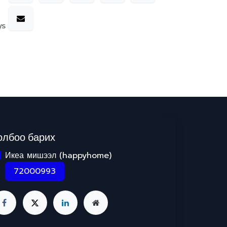
ys
олбоо барих
Икеа мишээл (happyhome)
72000993