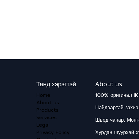
Танд хэрэгтэй
About us
Home
100% оригинал IK
About us
Найдвартай захиал
Products
Services
Швед чанар, Монг
Legal
Privacy Policy
Хурдан шуурхай хү