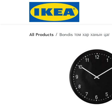
Skip to Content
Нүүр хуулас
All Products
Bondis том хар ханын цаг