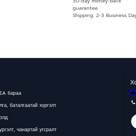
30-day money-back
guarantee
Shipping: 2-3 Business Da
Х
EA бараа
га, баталгаатай хүргэлт
олд
ргэлт, чанартай угсралт